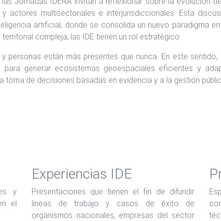
las Jornadas IDERA invitan a reflexionar sobre la evolución de 
ios y actores multisectoriales e interjurisdiccionales. Esta di
nteligencia artificial, donde se consolida un nuevo paradigma e
erritorial compleja, las IDE tienen un rol estratégico
 personas están más presentes que nunca. En este sentido, re
para generar ecosistemas geoespaciales eficientes y adapt
 toma de decisiones basadas en evidencia y a la gestión pública
Experiencias IDE
P
les y
Presentaciones que tienen el fin de difundir
Es
en el
líneas de trabajo y casos de éxito de
co
organismos nacionales, empresas del sector
téc